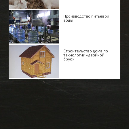
Производство питьевой
воды
Строительство дома по
технологии «двойной
брус»