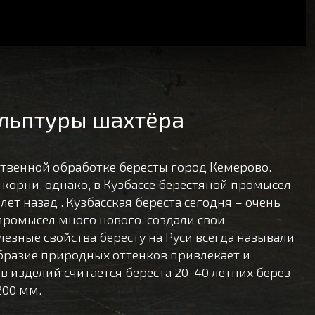
ульптуры шахтёра
твенной обработке бересты город Кемерово.
 корни, однако, в Кузбассе берестяной промысел
ет назад . Кузбасская береста сегодня – очень
промысел много нового, создали свои
езные свойства бересту на Руси всегда называли
образие природных оттенков привлекает и
в изделий считается береста 20-40 летних берез
200 мм.