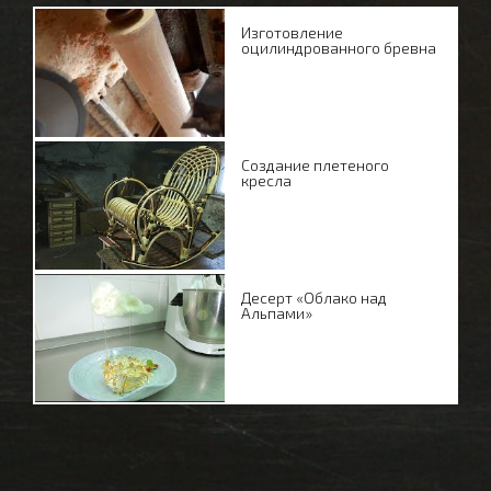
Изготовление
оцилиндрованного бревна
Создание плетеного
кресла
Десерт «Облако над
Альпами»