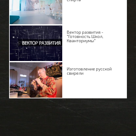
Вектор развития -
"Готовность Школ,
Кванториумы"
Изготовление русской
свирели