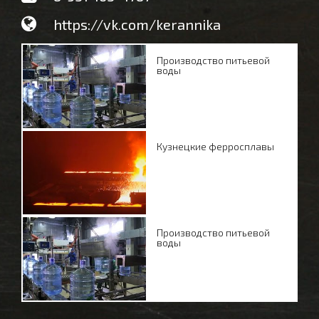
https://vk.com/kerannika
Производство питьевой
воды
Кузнецкие ферросплавы
Производство питьевой
воды