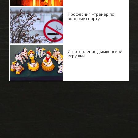
Професиия –тренер по
конному спорту
Изготовление дымковской
игрушки