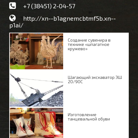
+7 (38451) 2-04-57
http://xn--b1agnemcbtmf5b.xn--
p1ai/
Создание сувенира в
технике «шпагатное
кружево»
Шагающий экскаватор ЭШ
20/90С
Изготовление
танцевальной обуви